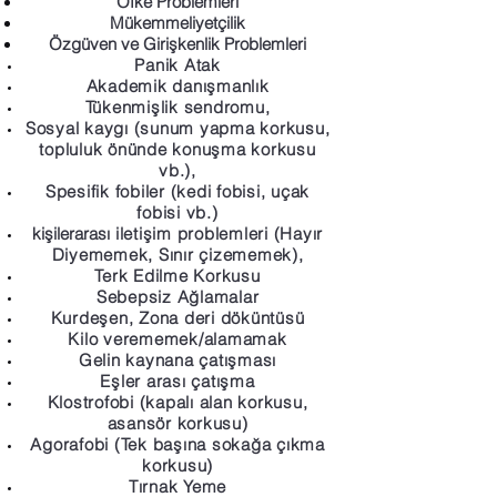
Öfke Problemleri
Mükemmeliyetçilik
Özgüven ve Girişkenlik Problemleri
Panik Atak
Akademik danışmanlık
Tükenmişlik sendromu,
Sosyal kaygı (sunum yapma korkusu,
topluluk önünde konuşma korkusu
vb.),
Spesifik fobiler (kedi fobisi, uçak
fobisi vb.)
kişilerarası
iletişim problemleri (Hayır
Diyememek, Sınır çizememek),
Terk Edilme Korkusu
Sebepsiz Ağlamalar
Kurdeşen, Zona deri döküntüsü
Kilo verememek/alamamak
Gelin kaynana çatışması
Eşler arası çatışma
Klostrofobi (kapalı alan korkusu,
asansör korkusu)
Agorafobi (Tek başına sokağa çıkma
korkusu)
Tırnak Yeme