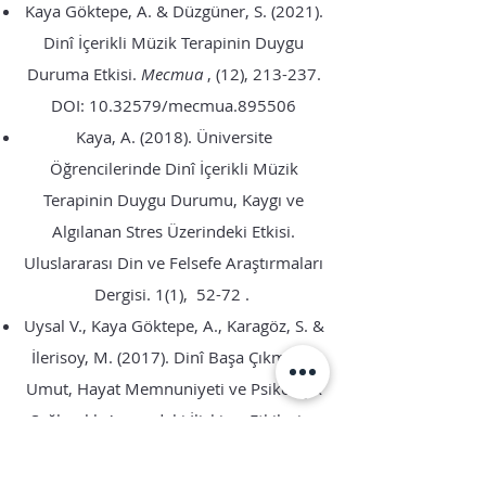
Kaya Göktepe, A. & Düzgüner, S. (2021).
Dinî İçerikli Müzik Terapinin Duygu
Duruma Etkisi.
Mecmua
, (12), 213-237.
DOI:
10.32579
/mecmua.895506
Kaya, A. (2018). Üniversite
Öğrencilerinde Dinî İçerikli Müzik
Terapinin Duygu Durumu, Kaygı ve
Algılanan Stres Üzerindeki Etkisi.
Uluslararası Din ve Felsefe Araştırmaları
Dergisi. 1(1), 52-72 .
Uysal V., Kaya Göktepe, A., Karagöz, S. &
İlerisoy, M. (2017). Dinî Başa Çıkma ile
Umut, Hayat Memnuniyeti ve Psikolojik
Sağlamlık Arasındaki İlişki ve Etkileşim
Üzerine Bir Araştırma. Marmara
Üniversitesi İlahiyat Fakültesi Dergisi.52