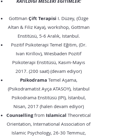
KATILDIĞI MESLEKÎ EĞİTİMLER:
Gottman
Çift Terapisi
I. Düzey, (Özge
Altan & Filiz Kaya), workshop, Gottman
Enstitüsü, 5-6 Aralık, Istanbul.
Pozitif Psikoterapi Temel Eğitim, (Dr.
Ivan Kirillov), Wiesbaden Pozitif
Psikoterapi Enstitüsü, Kasım-Mayıs
2017. (200
saat) (devam ediyor)
Psikodrama
Temel Aşama,
(Psikodramatist Ayça ATASOY), İstanbul
Psikodrama Enstitüsü (IPI), İstanbul,
Nisan, 2017 (halen devam ediyor)
Counselling
from
Islamical
Theoretical
Orientation, International Association of
Islamic Psychology, 26-30 Temmuz,