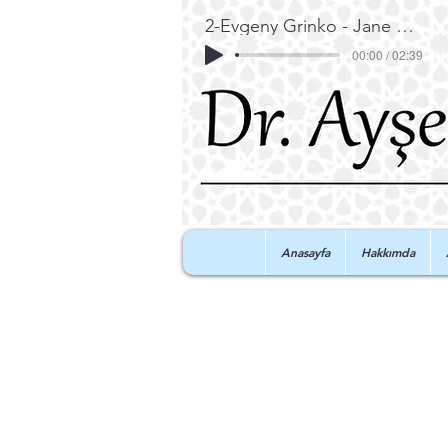
2-Evgeny Grinko - Jane Maryam
00:00 / 02:39
Anasayfa
Hakkımda