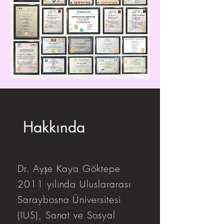
Hakkında
Dr. Ayşe Kaya Göktepe
2011 yılında Uluslararası
Saraybosna Üniversitesi
(IUS), Sanat ve Sosyal